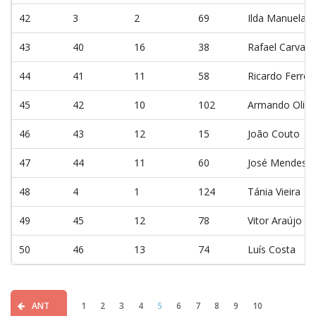
42
3
2
69
Ilda Manuela da
43
40
16
38
Rafael Carvalh
44
41
11
58
Ricardo Ferreir
45
42
10
102
Armando Olive
46
43
12
15
João Couto
47
44
11
60
José Mendes
48
4
1
124
Tánia Vieira
49
45
12
78
Vitor Araújo
50
46
13
74
Luís Costa
ANT
1
2
3
4
5
6
7
8
9
10