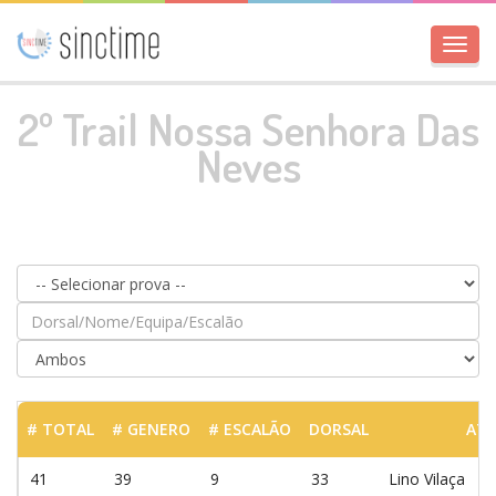
Toggl
navig
2º Trail Nossa Senhora Das
Neves
# TOTAL
# GENERO
# ESCALÃO
DORSAL
ATL
41
39
9
33
Lino Vilaça