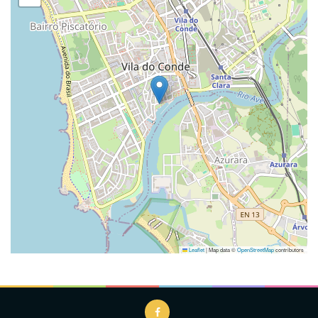
Leaflet
|
Map data ©
OpenStreetMap
contributors