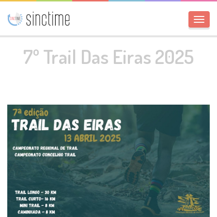
Toggl
navig
7º Trail Das Eiras 2025